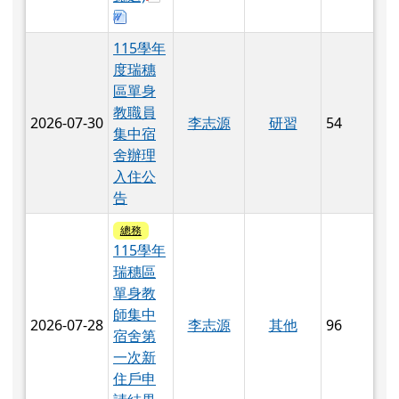
教職員
2026-07-30
李志源
研習
54
集中宿
舍辦理
入住公
告
總務
115學年
瑞穗區
單身教
師集中
2026-07-28
李志源
其他
96
宿舍第
一次新
住戶申
請結果
於彈跳視窗觀看：5-2第一次新住申請結果
公告
公
公告
告115年
2026-07-10
陳泓儒
其他
4
6月份會