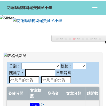
花蓮縣瑞穗鄉瑞美國民小學
跳至主內容區
花蓮縣瑞穗鄉瑞美國民小學
頁尾區域
上中區域內容
分類：
標籤：
關鍵字：
日期範圍：
日期範圍：
-
文章標
發佈時間
發佈者
文章分類
點閱數
題
公
公告
告115年
2026-08-06
陳泓儒
其他
6
7月份會
計月報
於彈跳視窗觀看：各項費用彙計表-7.pdf
於彈跳視窗觀看：基金來源、用途及餘絀表-
於彈跳視窗觀看：平衡表-7.pdf