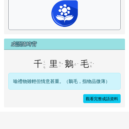
成語隨時背
千
里
鵝
毛
ㄑ
ㄌ
ㄇ
ˇ
ㄜ
ˊ
ˊ
ㄧ
ㄧ
ㄠ
ㄢ
喻禮物雖輕但情意甚重。（鵝毛，指物品微薄）
觀看完整成語資料
地址:花蓮縣瑞穗鄉中山路二段389號、聯絡電
話:8872014，傳真:03-8870647。維護信
箱:pky9004@gmail.com
請用
Chrome
、
FireFox
或
IE10.0瀏覽器以上獲得