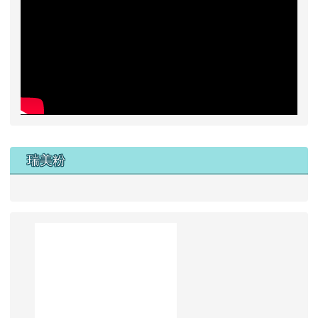
左邊區域內容
瑞美粉
學校簡介