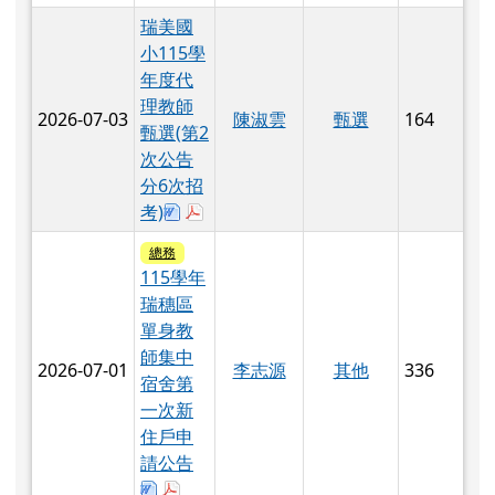
甄選(第2
次公告
分6次招
下載：115學年度代理教師甄選簡章第2次
於彈跳視窗觀看：瑞美國小115學年度代
考)
總務
115學年
瑞穗區
單身教
師集中
2026-07-01
李志源
其他
336
宿舍第
一次新
住戶申
請公告
下載：2-1第一梯次新住申請書.docx
於彈跳視窗觀看：2-1第一梯次新住申請書
下 12 則