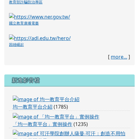
因雄崛起
[
more...
]
下中左區域內容
新進影音檔
均一教育平台介紹
均一教育平台介紹
(1785)
「均一教育平台」
「均一教育平台」實例操作
(1235)
可汗學
可汗學院創辦人薩曼‧可汗：創造不用怕丟臉的學習
世界 - YouTube
(1438)
TEDT