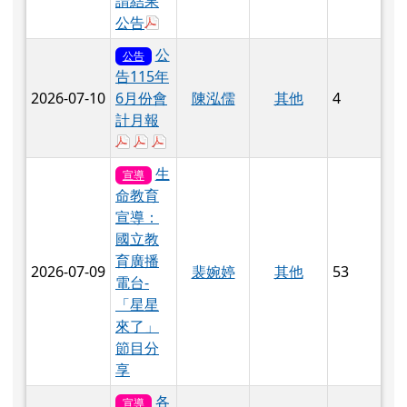
計月報
於彈跳視窗觀看：各項費用彙計表-6.pdf
於彈跳視窗觀看：基金來源、用途及餘絀表-
於彈跳視窗觀看：平衡表-6.pdf
生
宣導
命教育
宣導：
國立教
育廣播
2026-07-09
裴婉婷
其他
53
電台-
「星星
來了」
節目分
享
各
宣導
級學校
115年暑
假期間
2026-07-06
裴婉婷
其他
75
學生活
動安全