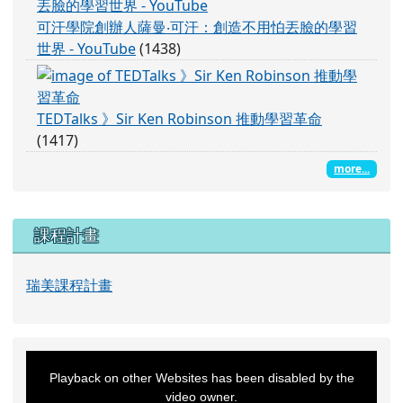
TEDTalks 》Sir Ken Robinson 推動學習革命
(1417)
more...
下中右區域內容
課程計畫
瑞美課程計畫
This
is
a
Playback on other Websites has been disabled by the
modal
window.
video owner.