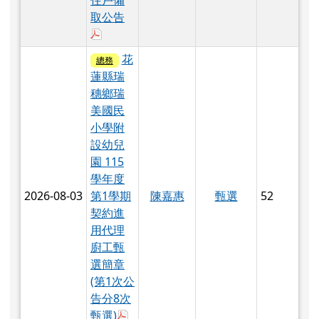
穗鄉瑞
美國民
小學附
設幼兒
園 115
學年度
2026-08-03
陳嘉惠
甄選
52
第1學期
契約進
用代理
廚工甄
選簡章
(第1次公
告分8次
於彈跳視窗觀看：01-115學年度第1
甄選)
下載：01-115學年度第1學期代理廚工甄選簡
115學年
度瑞穗
區單身